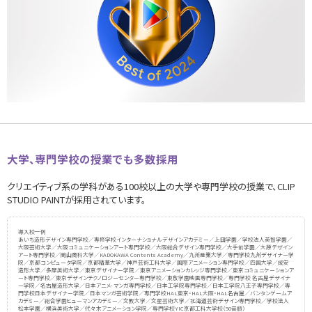
大学、専門学校の授業でも多数採用
クリエイティブ系の学科がある100校以上の大学や専門学校の授業で、CLIP
STUDIO PAINTが採用されています。
導入校一例
あいち造形デザイン専門学校／専修学校インターナショナルデザインアカデミー／上田学園／学校法人英智学園／
大阪芸術大学／大阪コミュニケーションアート専門学校／大阪総合デザイン専門学校／大手前学園／大原デザイン
アート専門学校／岡山商科大学／KADOKAWA Contents Academy／九州産業大学／専門学校九州デザイナー学
院／京都コンピュータ学院／京都精華大学／神戸芸術工科大学／国際アニメーション専門学校／四国大学／成安
造形大学／多摩美術大学／東京デザイナー学院／東京アニメーションカレッジ専門学校／東京コミュニケーションア
ート専門学校／東京デザインテクノロジーセンター専門学校／東放学園映画専門学校／専門学校 名古屋デザイナ
ー学院／名古屋造形大学／日本アニメ･マンガ専門学校／日本工学院専門学校／日本工学院八王子専門学校／専
門学校日本デザイナー学院／日本マンガ芸術学院／専門学校HAL東京・HAL大阪・HAL名古屋／バンタンゲームア
カデミー／総合学園ヒューマンアカデミー／文教大学／文星芸術大学／北海道芸術デザイン専門学校／学校法人
松本学園／横浜美術大学／代々木アニメーション学院／専門学校YIC京都工科大学校（50音順）