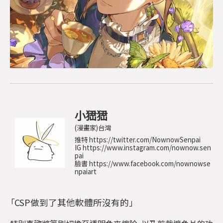
小峱峱
(漫畫家)
台灣
推特
https://twitter.com/NownowSenpai
IG
https://www.instagram.com/nownow.sen
pai
臉書
https://www.facebook.com/nownowse
npaiart
「CSP做到了其他軟體所沒有的」