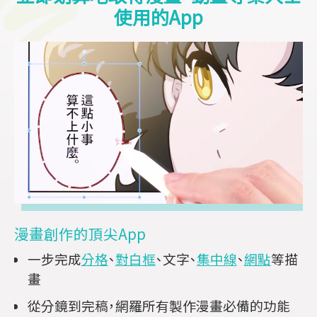
使用的App
漫畫創作的頂尖App
一步完成
分格
、
對白框
、文字、
集中線
、
網點
等描
畫
從分鏡到完稿，網羅所有製作漫畫必備的功能