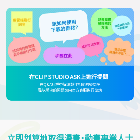
在CLIP STUDIO ASK上進行提問
在Q&A社群中解決製作相關的疑問吧
難以解決的問題請向官方客服進行諮詢
立即划算地取得漫畫・動畫專業人士