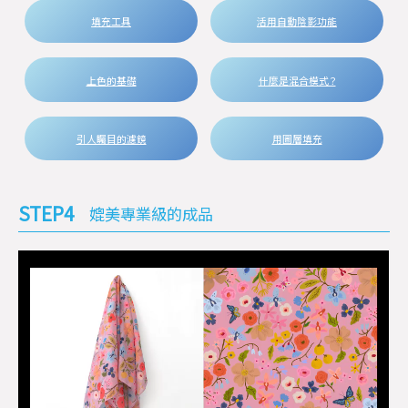
填充工具
活用自動陰影功能
上色的基礎
什麼是混合模式？
引人矚目的濾鏡
用圖層填充
STEP4
媲美專業級的成品