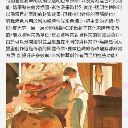
特別喜歡將筆刷切換至透明色來擦除，以及剪裁遮色片的功
能。這兩點在繪製插圖、彩色漫畫時特別實用。透明色擦除可
以保留目前筆刷的材質效果，迅速擦出對應的筆觸變化。
剪裁遮色片用於增加整體性光影色調上，把主要的光線、陰
影、反光等一層一層分開繪製。CSP做到了其他軟體所沒有
的，能以資料夾為單位，建立資料夾對資料夾的剪裁遮色片。
由於可以分開繪製並且放置在不同的資料夾中，無論是個人
插畫創作還是條漫的團體作業，要做色調的修改增減都非常
方便，能提升許多效率！非常推薦創作者們活用這些功能！