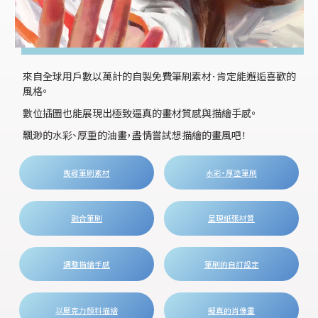
來自全球用戶數以萬計的自製免費筆刷素材．肯定能邂逅喜歡的
風格。
數位插圖也能展現出極致逼真的畫材質感與描繪手感。
飄渺的水彩、厚重的油畫，盡情嘗試想描繪的畫風吧！
搜尋筆刷素材
水彩・厚塗筆刷
融合筆刷
呈現紙張材質
調整描繪手感
筆刷的自訂設定
以壓克力顏料描繪
擬真的肖像畫