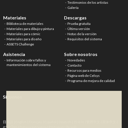
Testimonios de los artistas
Galería
Materiales
Descargas
Biblioteca de materiales
Prueba gratuita
Materiales para dibujo y pintura
Última versión
Materiales para cómic
Notas de la versión
Materiales para diseño
Requisitos del sistema
ASSETS Challenge
Asistencia
Sobre nosotros
Información sobre fallos y
Novedades
mantenimientos del sistema
Contacto
Recursos para medios
Página web de Celsys
Programa de mejora de calidad
Síguenos
日本語
|
English
|
Français
|
Español
|
Deutsch
|
한국어
|
繁體中文
|
简体中文
|
ภาษาไทย
|
Bahasa Indonesia
|
Português (Brasil)