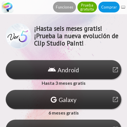
Prueba
Funciones
Comprar
gratuita
¡Hasta seis meses gratis!
¡Prueba la nueva evolución de
Clip Studio Paint!
Android
launch
Hasta 3 meses gratis
Galaxy
launch
6 meses gratis