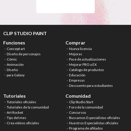
CLIP STUDIO PAINT
Funciones
Comprar
Concept art
Nueva licencia
Diseño de personajes
Mejoras
Cómic
Pase de actualizaciones
Animación
Mejorar PRO a EX
Diseño
Catálogo de productos
para Galaxy
Educación
Empresas
Descuento para estudiantes
Tutoriales
Comunidad
Tutoriales oficiales
Clip Studio Start
Tutoriales de la comunidad
Foro de la comunidad
Art Rocket
Concursos
Tips del mes
Buscamos Especialistas oficiales
Crea vídeos oficiales
Nuestros Especialistas oficiales
Programa de afiliados