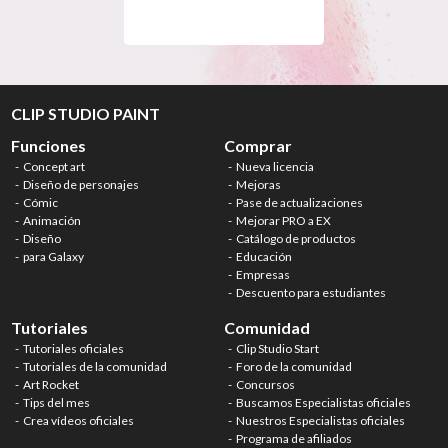
CLIP STUDIO PAINT
Funciones
Comprar
Concept art
Nueva licencia
Diseño de personajes
Mejoras
Cómic
Pase de actualizaciones
Animación
Mejorar PRO a EX
Diseño
Catálogo de productos
para Galaxy
Educación
Empresas
Descuento para estudiantes
Tutoriales
Comunidad
Tutoriales oficiales
Clip Studio Start
Tutoriales de la comunidad
Foro de la comunidad
Art Rocket
Concursos
Tips del mes
Buscamos Especialistas oficiales
Crea vídeos oficiales
Nuestros Especialistas oficiales
Programa de afiliados