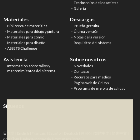
Testimonios de los artistas
Galería
Materiales
Descargas
Biblioteca de materiales
Prueba gratuita
Materiales para dibujo y pintura
Última versión
Materiales para cómic
Notas de la versión
Materiales para diseño
Requisitos del sistema
ASSETS Challenge
Asistencia
Sobre nosotros
Información sobre fallos y
Novedades
mantenimientos del sistema
Contacto
Recursos para medios
Página web de Celsys
Programa de mejora de calidad
Síguenos
日本語
|
English
|
Français
|
Español
|
Deutsch
|
한국어
|
繁體中文
|
简体中文
|
ภาษาไทย
|
Bahasa Indonesia
|
Português (Brasil)