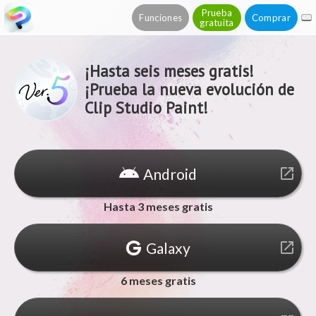
Prueba
Funciones
Comprar
gratuita
¡Hasta seis meses gratis!
¡Prueba la nueva evolución de
Clip Studio Paint!
Android
launch
Hasta 3 meses gratis
Galaxy
launch
6 meses gratis