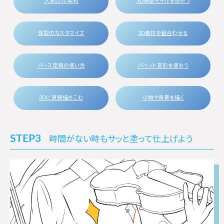
人気の3D素材
3D頭部モデルを使おう
体型のカスタマイズ
3D素材を組合わせる
パース定規の使い方
パペット変形を使おう
3Dに直接描きこむ
小物や背景を描く
STEP3
時間がない時もサッと塗って仕上げよう