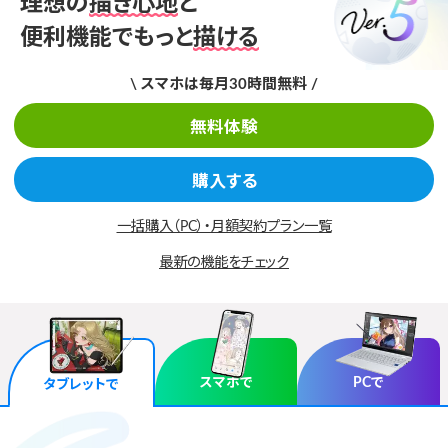
理想の
描き心地
と
便利機能でもっと
描ける
スマホで
PCで
タブレットで