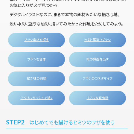
お気に入りが必ず見つかる。
デジタルイラストなのに、まるで本物の画材みたいな描き心地。
淡い水彩、重厚な油彩、描いてみたかった作風をためしてみよう。
ブラシ素材を探す
水彩・厚塗りブラシ
\ スマホは毎月30時間無料 /
無料体験
ブラシを合体
紙の質感を出す
購入する
描き味の調整
ブラシのカスタマイズ
一括購入（PC）・月額契約プラン一覧
アクリルガッシュで描く
リアルな肖像画
最新の機能をチェック
STEP2
はじめてでも描けるヒミツのワザを使う