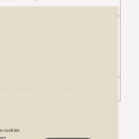
V (Stylos CSV)
ordinateur et vos appareils périphériques. L'utilisation
nement du logiciel dans des environnements virtuels ne sont
de cookies
nes