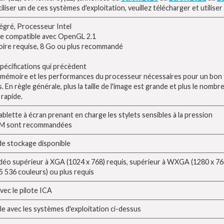
iliser un de ces systèmes d'exploitation, veuillez télécharger et utiliser
égré, Processeur Intel
e compatible avec OpenGL 2.1
oire requise, 8 Go ou plus recommandé
pécifications qui précèdent
e mémoire et les performances du processeur nécessaires pour un bon f
En règle générale, plus la taille de l'image est grande et plus le nombre
rapide.
tablette à écran prenant en charge les stylets sensibles à la pression
OM sont recommandées
de stockage disponible
idéo supérieur à XGA (1024 x 768) requis, supérieur à WXGA (1280 x 768
65 536 couleurs) ou plus requis
vec le pilote ICA
e avec les systèmes d'exploitation ci-dessus