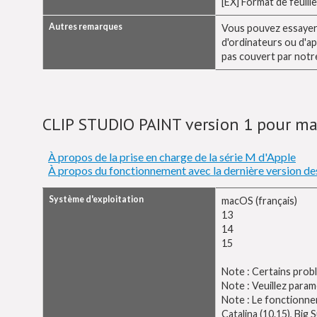
[EX] Format de feuill
Autres remarques
Vous pouvez essayer l
d'ordinateurs ou d'ap
pas couvert par notre
CLIP STUDIO PAINT version 1 pour m
À propos de la prise en charge de la série M d'Apple
À propos du fonctionnement avec la dernière version de
Système d'exploitation
macOS (français)
13
14
15
Note : Certains prob
Note : Veuillez param
Note : Le fonctionneme
Catalina (10.15), Big