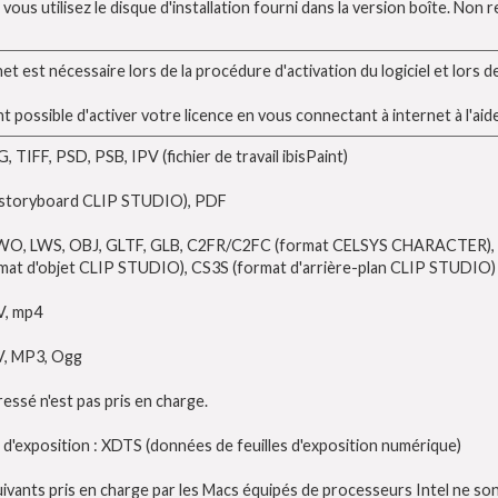
ous utilisez le disque d'installation fourni dans la version boîte. Non req
 est nécessaire lors de la procédure d'activation du logiciel et lors de 
nt possible d'activer votre licence en vous connectant à internet à l'ai
TIFF, PSD, PSB, IPV (fichier de travail ibisPaint)
de storyboard CLIP STUDIO), PDF
LWO, LWS, OBJ, GLTF, GLB, C2FR/C2FC (format CELSYS CHARACTER), 
at d'objet CLIP STUDIO), CS3S (format d'arrière-plan CLIP STUDIO)
V, mp4
V, MP3, Ogg
ssé n'est pas pris en charge.
e d'exposition : XDTS (données de feuilles d'exposition numérique)
ivants pris en charge par les Macs équipés de processeurs Intel ne son