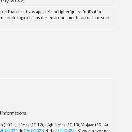
V (Stylos CSV)
ordinateur et vos appareils périphériques. L'utilisation
nement du logiciel dans des environnements virtuels ne sont
d'informations.
(10.11), Sierra (10.12), High Sierra (10.13), Mojave (10.14),
8/09/2022
du
26/9/2023
et du
3/12/2024
). Si vous n'avez pas