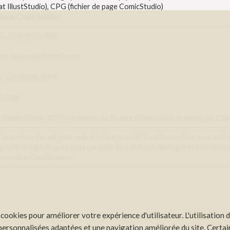
 IllustStudio), CPG (fichier de page ComicStudio)
travail ComicStudio)
, TIFF, PSD, PSB
hiers de scène OpenToonz
, GIF animé, MP4
V, Ogg
e d'exposition : XDTS (données de feuilles d'exposition numérique), CS
a version d'essai pour voir si notre produit fonctionne bien avec votre 
pareils périphériques sans garantie du fabricant, ainsi que le fonction
 service d'assistance.
 cookies pour améliorer votre expérience d'utilisateur. L'utilisation 
ersonnalisées adaptées et une navigation améliorée du site. Certai