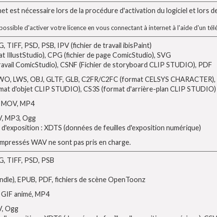
 est nécessaire lors de la procédure d'activation du logiciel et lors de 
 possible d'activer votre licence en vous connectant à internet à l'aide d'un t
TIFF, PSD, PSB, IPV (fichier de travail ibisPaint)
 IllustStudio), CPG (fichier de page ComicStudio), SVG
 travail ComicStudio), CSNF (Fichier de storyboard CLIP STUDIO), PDF
LWO, LWS, OBJ, GLTF, GLB, C2FR/C2FC (format CELSYS CHARACTER), 
at d'objet CLIP STUDIO), CS3S (format d'arrière-plan CLIP STUDIO)
, MOV, MP4
V, MP3, Ogg
e d'exposition : XDTS (données de feuilles d'exposition numérique)
compressés WAV ne sont pas pris en charge.
, TIFF, PSD, PSB
ndle), EPUB, PDF, fichiers de scène OpenToonz
, GIF animé, MP4
V, Ogg