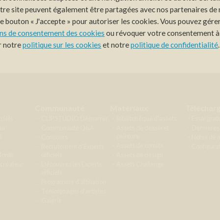
otre site peuvent également être partagées avec nos partenaires de
r le bouton « J'accepte » pour autoriser les cookies. Vous pouvez gére
ns de consentement des cookies
ou révoquer votre consentement à
er notre
politique sur les cookies
et notre
politique de confidentialité
.
Communauté
Matériaux
Téléchar
iciels
CLIP STUDIO Démarrer
Bibilitohèque d'assets
Essai gratu
la
Communauté Q&A
Assets de dessin et
Dernières
é
peinture
Concours
Notes de m
Assets de comics
Recrutement d'Experts
Configurat
Month
officiels
Assets de design
créateur
Découvrez les Experts
Assets Challenge
officiels
Programme d'affiliation
Témoignages d'artistes
Galerie