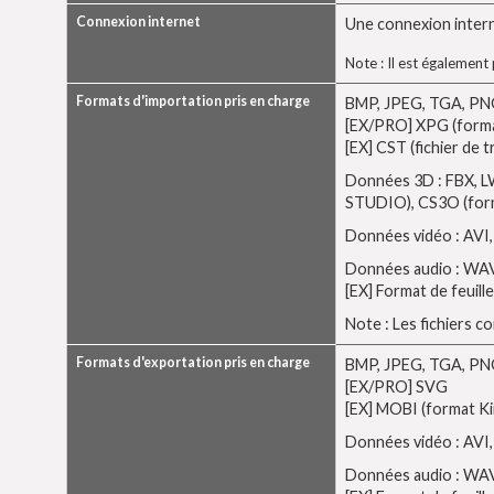
Connexion internet
Une connexion internet
Note : Il est également
Formats d'importation pris en charge
BMP, JPEG, TGA, PNG, 
[EX/PRO] XPG (format
[EX] CST (fichier de
Données 3D : FBX, 
STUDIO), CS3O (form
Données vidéo : AVI
Données audio : WA
[EX] Format de feuill
Note : Les fichiers 
Formats d'exportation pris en charge
BMP, JPEG, TGA, PNG
[EX/PRO] SVG
[EX] MOBI (format Ki
Données vidéo : AVI
Données audio : WA