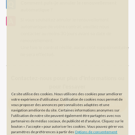
Comment puis-je annuler le renouvellement
automatique ?
Si vous souhaitez annuler le renouvellement
automatique de votre contrat, veuillez nous
contacter au moins 30 jours avant sa date de
renouvellement.
Une fois le contrat résilié, aucun coût supplémentaire
ne sera effectué.
Contactez-nous pour plus d'informations ou
pour l'essayer
Ce site utilise des cookies. Nous utilisons des cookies pour améliorer
votre expérience d'utilisateur. L'utilisation de cookies nous permet de
Demandes
Demande de devis
vous proposer des annonces personnalisées adaptées et une
navigation améliorée du site. Certaines informations anonymes sur
l'utilisation de notre site peuvent également être partagées avec nos
partenaires de médias sociaux, de publicité et d'analyse. Cliquez sur le
bouton « J'accepte » pour autoriser les cookies. Vous pouvez gérer vos
paramètres de préférences à partir des
Options de consentement