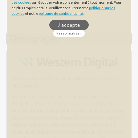
des cookies
ou révoquer votre consentement à tout moment. Pour
de plus amples détails, veuillez consulter notre
politique sur les
cookies
et notre
politique de confidentialité
.
J'accepte
Personnaliser
Témoignages
Western Digital
(États-Unis, solutions de stockage
numérique)
Western Digital est ravi de recommander CLIP
STUDIO PAINT comme la suite d’art numérique
incontournable, tant pour les professionnels que pour
les créateurs en herbe. Associée à notre SSD portable
édition limitée SanDisk Afrofuturism, l’incroyable
éventail d’outils et de fonctionnalités de l’application,