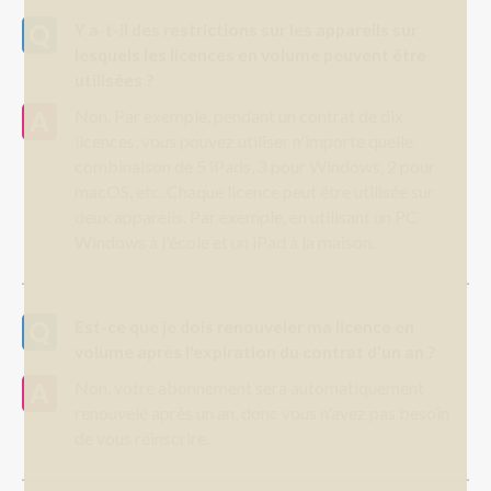
Y a-t-il des restrictions sur les appareils sur
lesquels les licences en volume peuvent être
utilisées ?
Non. Par exemple, pendant un contrat de dix
licences, vous pouvez utiliser n'importe quelle
combinaison de 5 iPads, 3 pour Windows, 2 pour
macOS, etc. Chaque licence peut être utilisée sur
deux appareils. Par exemple, en utilisant un PC
Windows à l'école et un iPad à la maison.
Est-ce que je dois renouveler ma licence en
volume après l'expiration du contrat d'un an ?
Non, votre abonnement sera automatiquement
renouvelé après un an, donc vous n'avez pas besoin
de vous réinscrire.