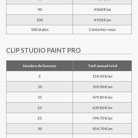
90
4 860 €/an
100
4 910 €/an
100 et plus
Contactez-nous
CLIP STUDIO PAINT PRO
Nombre de licences
Tarif annuel total
5
159,95 €/an
10
319,90 €/an
15
479,85 €/an
20
639,80 €/an
25
799,75 €/an
30
959,70 €/an