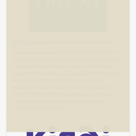
ARTAN Animation
(Argentine, studio d'animation)
Nous avons découvert CLIP STUDIO PAINT EX un
jour et honnêtement, ce fut un grand changement. Il a
su répondre à nos besoins et nous a aidés à mieux
organiser notre production. Le type d'animation que
nous faisons (2D traditionnelle) nécessite un
programme basé sur des techniques classiques, et
CLIP STUDIO PAINT est parfait pour cela. Nous
sommes heureux de partager et d'encourager
l'utilisation de ce logiciel.