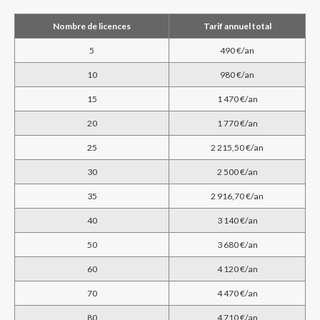
Nombre de licences
Tarif annuel total
5
490 €/an
10
980 €/an
15
1 470 €/an
20
1 770 €/an
25
2 215,50 €/an
30
2 500 €/an
35
2 916,70 €/an
40
3 140 €/an
50
3 680 €/an
60
4 120 €/an
70
4 470 €/an
80
4 710 €/an