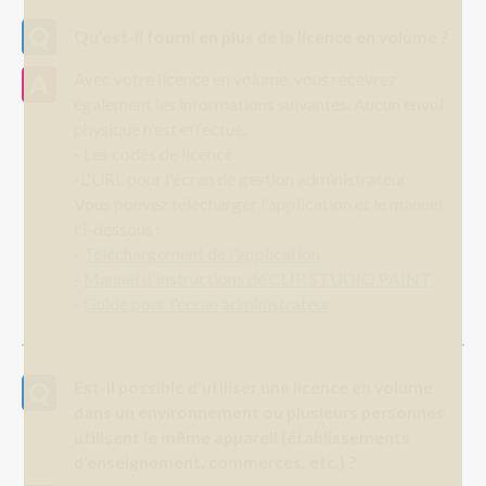
Qu’est-il fourni en plus de la licence en volume ?
Avec votre licence en volume, vous recevrez
également les informations suivantes. Aucun envoi
physique n'est effectué.
- Les codes de licence
-L'URL pour l'écran de gestion administrateur
Vous pouvez télécharger l'application et le manuel
ci-dessous :
-
Téléchargement de l'application
-
Manuel d'instructions de CLIP STUDIO PAINT
-
Guide pour l'écran administrateur
Est-il possible d'utiliser une licence en volume
dans un environnement où plusieurs personnes
utilisent le même appareil (établissements
d'enseignement, commerces, etc.) ?