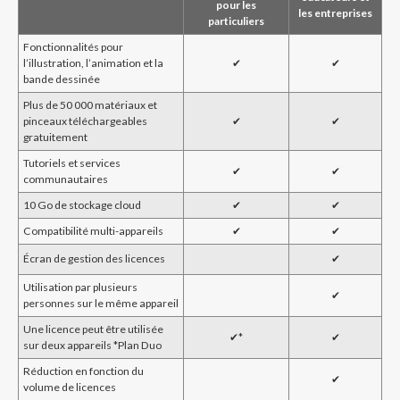
pour les
les entreprises
particuliers
Fonctionnalités pour
l’illustration, l’animation et la
✔︎
✔︎
bande dessinée
Plus de 50 000 matériaux et
pinceaux téléchargeables
✔︎
✔︎
gratuitement
Tutoriels et services
✔︎
✔︎
communautaires
10 Go de stockage cloud
✔︎
✔︎
Compatibilité multi-appareils
✔︎
✔︎
Écran de gestion des licences
✔︎
Utilisation par plusieurs
✔︎
personnes sur le même appareil
Une licence peut être utilisée
✔︎*
✔︎
sur deux appareils *Plan Duo
Réduction en fonction du
✔︎
volume de licences