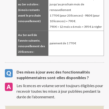
au 1er octobre :
jusqu'au prochain mois de
(6 mois restants
renouvellement
avant le prochain
1 770 € (pour 20 licences) - 980 € (pour
renouvellement)
10 licences) = 790 €.
790 € ÷ 12 mois x 6 mois = 395 € à régler
Au 1er avril de
l'année suivante,
paiement de 1 770 €
renouvellement des
20 licences :
Des mises à jour avec des fonctionnalités
supplémentaires sont-elles disponibles ?
Les licences en volume seront toujours éligibles pour
recevoir toutes les mises à jour publiées pendant la
durée de l'abonnement.