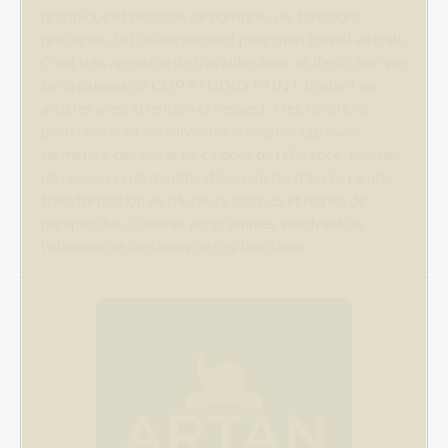
graphique et possède de nombreuses fonctions
pratiques. Je l'utilise souvent pour mon travail au trait.
C'est très agréable de travailler avec, et il est clair que
les créateurs de CLIP STUDIO PAINT traitent les
artistes avec attention et respect. Mes fonctions
préférées sont les suivantes : remplissage avec
fermeture des espaces, calques de référence, touches
de raccourci de modification, palette d'accès rapide,
transformation de plusieurs calques et règles de
perspective. D'autres programmes souffrent de
l'absence de certaines de ces fonctions.