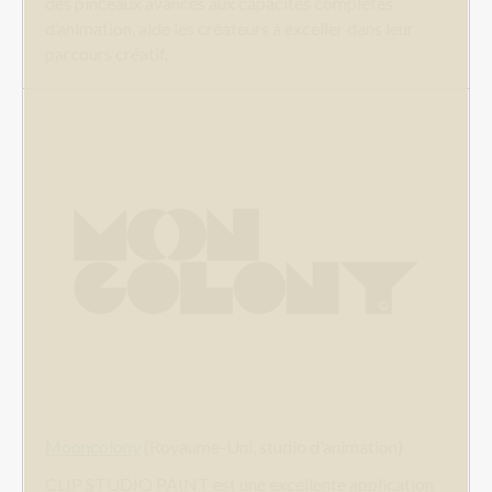
des pinceaux avancés aux capacités complètes
d’animation, aide les créateurs à exceller dans leur
parcours créatif.
Mooncolony
(Royaume-Uni, studio d'animation)
CLIP STUDIO PAINT est une excellente application