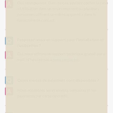
Oui, vous pouvez. Dans ce cas, veuillez cocher la case
« Utilisation dans un environnement où plusieurs
personnes utilisent un même appareil » dans le
formulaire de contact.
Proposez-vous un support pour l'installation et
l'utilisation ?
Oui, nous offrons un support technique gratuit par e-
mail. N'hésitez pas à
nous contacter
.
Quels modes de paiement sont disponibles ?
Nous acceptons les virements bancaires et les
paiements par carte de crédit.