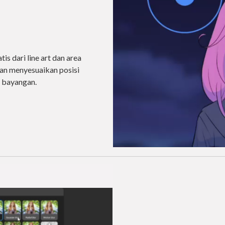
s dari line art dan area
gan menyesuaikan posisi
a bayangan.