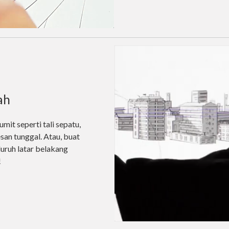
ah
mit seperti tali sepatu,
esan tunggal. Atau, buat
luruh latar belakang
!