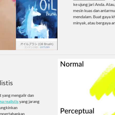
ke ujung jari Anda. Ata
mesin kuas dan antarmu
mendalam. Buat gaya kha
minyak, atau bergaya a
istis
t yang mengalir dan
 realistis
yang jarang
mungkinkan
empertahankan