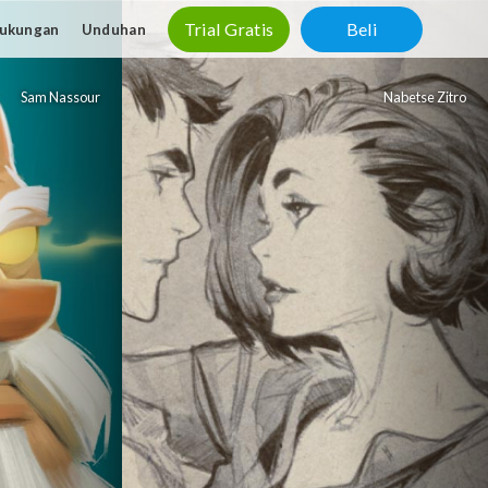
Trial
Gratis
Beli
ukungan
Unduhan
Sam Nassour
Nabetse Zitro