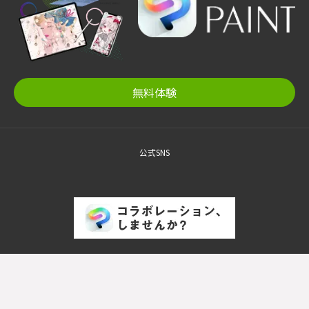
無料体験
公式SNS
© CELSYS, Inc.
株式会社セルシス / 代表取締役社長 : 成島 啓 / 法人番号 (日本) :