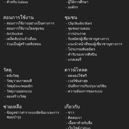
สำหรับ Galaxy
ผู้ให้การศึกษา
องค์กร
สอนการใช้งาน
ชุมชน
สอนการใช้งานอย่างเป็นทางการ
Clip Studio Start
สอนการใช้งานโดยชุมชน
ชุมชนถามตอบ
Art Rocket
การประกวด
เคล็ดลับประจำเดือน
รับสมัครผู้เชี่ยวชาญทางการ
ร่วมเป็นผู้สร้างคลิปสอน
แนะนำหน้าที่ของผู้เชี่ยวชาญทางการ
โปรแกรมพันธมิตร
คำรับรองจากศิลปิน
แกลเลอรี่
วัสดุ
ดาวน์โหลด
คลังวัสดุ
ทดลองใช้ฟรี
วัสดุวาดภาพลงสี
เวอร์ชันล่าสุด
วัสดุมังงะ/คอมมิก
บันทึกการปรับปรุงเวอร์ชัน
วัสดุงานออกแบบ
ความต้องการของระบบ
ลองสร้างวัสดุ
ช่วยเหลือ
เกี่ยวกับ
ข้อมูลข่าวสาร ระบบขัดข้อง และการ
ข่าว
ซ่อมบำรุง
ติดต่อเรา
เนื้อหาสำหรับสื่อ
เว็บไซต์ Celsys