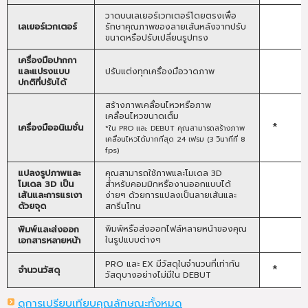
วาดบนเลเยอร์เวกเตอร์โดยตรงเพื่อ
เลเยอร์เวกเตอร์
รักษาคุณภาพของลายเส้นหลังจากปรับ
ขนาดหรือปรับเปลี่ยนรูปทรง
เครื่องมือปากกา
และแปรงแบบ
ปรับแต่งทุกเครื่องมือวาดภาพ
ปกติที่ปรับได้
สร้างภาพเคลื่อนไหวหรือภาพ
เคลื่อนไหวขนาดเต็ม
*
เครื่องมืออนิเมชั่น
*ใน PRO และ DEBUT คุณสามารถสร้างภาพ
เคลื่อนไหวได้มากที่สุด 24 เฟรม (3 วินาทีที่ 8
fps)
แปลงรูปภาพและ
คุณสามารถใช้ภาพและโมเดล 3D
โมเดล 3D เป็น
สำหรับคอมมิกหรืองานออกแบบได้
เส้นและการแรเงา
ง่ายๆ ด้วยการแปลงเป็นลายเส้นและ
ด้วยจุด
สกรีนโทน
พิมพ์และส่งออก
พิมพ์หรือส่งออกไฟล์หลายหน้าของคุณ
เอกสารหลายหน้า
ในรูปแบบต่างๆ
PRO และ EX มีวัสดุในจำนวนที่เท่ากัน
*
จำนวนวัสดุ
วัสดุบางอย่างไม่มีใน DEBUT
ดูการเปรียบเทียบคุณลักษณะทั้งหมด