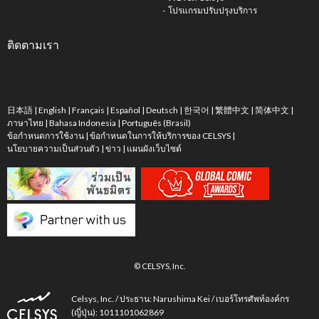
โปรแกรมปรับปรุงบริการ
ติดตามเรา
日本語
|
English
|
Français
|
Español
|
Deutsch
|
한국어
|
繁體中文
|
简体中文
|
ภาษาไทย
|
Bahasa Indonesia
|
Português (Brasil)
ข้อกำหนดการใช้งาน
|
ข้อกำหนดในการให้บริการของ CELSYS
|
นโยบายความเป็นส่วนตัว
|
ข่าว
|
แผนผังเว็บไซต์
© CELSYS, Inc.
Celsys, Inc. / ประธาน: Narushima Kei / เบอร์โทรศัพท์องค์กร
(ญี่ปุ่น): 1011101062869